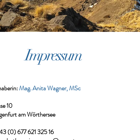
Impressum
aberin:
Mag. Anita Wagner, MSc
se 10
genfurt am Wörthersee
+43 (0) 677 621 325 16