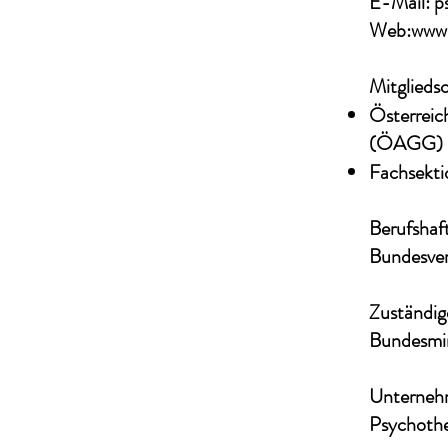
E-Mail:
p
Web:
www.
Mitglieds
Österreic
(ÖAGG)
Fachsektio
Berufshaft
Bundesver
Zuständig
Bundesmin
Unterneh
Psychothe