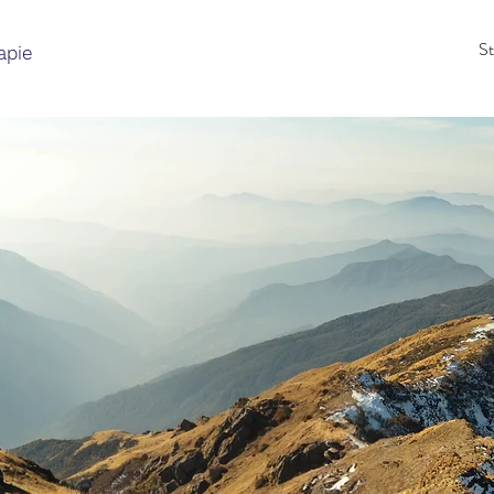
St
apie