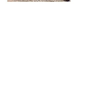
Systemisches Coaching
In jedem von uns steckt eine Expertin, ein
Experte!
m systemischen Denken gilt: Wer ein Problem
I
hat, trägt gleichzeitig die besten Lösungen dafür
in sich.
Der systemische Coach unterstützt dabei, diese
innere Kompetenz zu aktivieren. Gemeinsam mit
den Klient:innen macht der Coach
Problemmuster sichtbar, definiert realistische
Ziele und entwickelt erste Schritte in die
gewünschte Richtung.
Der Erfolg dieses lösungsorientierten Ansatzes
beruht darauf, das gesamte Umfeld – also die
Verflechtung von Kommunikation, Handlungen